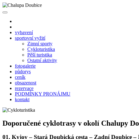
vybavení
sportovní vyžití
Zimní sporty
Cykloturistika
Pěší turistika
Ostatní aktivity
fotogalerie
půdorys
ceník
obsazenost
rezervace
PODMÍNKY PRONÁJMU
kontakt
Doporučené cyklotrasy v okolí Chalupy Do
01. Kyjov – Stará Doubická cesta – Zadní Doubice –