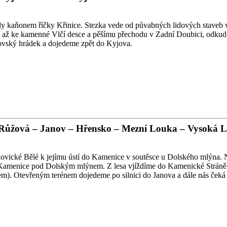
y kaňonem říčky Křinice. Stezka vede od půvabných lidových staveb 
e až ke kamenné Vlčí desce a pěšímu přechodu v Zadní Doubici, odkud
jovský hrádek a dojedeme zpět do Kyjova.
 Růžová – Janov – Hřensko – Mezní Louka – Vysoká Lí
hovické Bělé k jejímu ústí do Kamenice v soutěsce u Dolského mlýna. 
y Kamenice pod Dolským mlýnem. Z lesa vjíždíme do Kamenické Stráně
). Otevřeným terénem dojedeme po silnici do Janova a dále nás čeká s