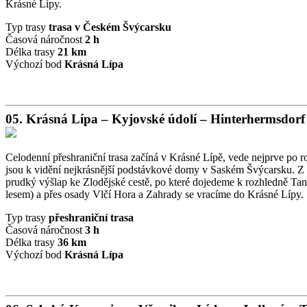
Krásné Lípy.
Typ trasy
trasa v Českém Švýcarsku
Časová náročnost
2 h
Délka trasy
21 km
Výchozí bod
Krásná Lípa
05. Krásná Lípa – Kyjovské údolí – Hinterhermsdorf 
Celodenní přeshraniční trasa začíná v Krásné Lípě, vede nejprve po 
jsou k vidění nejkrásnější podstávkové domy v Saském Švýcarsku. Z le
prudký výšlap ke Zlodějské cestě, po které dojedeme k rozhledně Tan
lesem) a přes osady Vlčí Hora a Zahrady se vracíme do Krásné Lípy.
Typ trasy
přeshraniční trasa
Časová náročnost
3 h
Délka trasy
36 km
Výchozí bod
Krásná Lípa