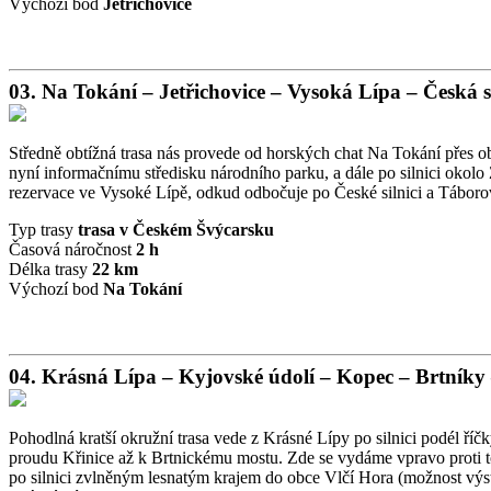
Výchozí bod
Jetřichovice
03. Na Tokání – Jetřichovice – Vysoká Lípa – Česká s
Středně obtížná trasa nás provede od horských chat Na Tokání přes 
nyní informačnímu středisku národního parku, a dále po silnici okolo
rezervace ve Vysoké Lípě, odkud odbočuje po České silnici a Tábor
Typ trasy
trasa v Českém Švýcarsku
Časová náročnost
2 h
Délka trasy
22 km
Výchozí bod
Na Tokání
04. Krásná Lípa – Kyjovské údolí – Kopec – Brtníky
Pohodlná kratší okružní trasa vede z Krásné Lípy po silnici podél 
proudu Křinice až k Brtnickému mostu. Zde se vydáme vpravo proti t
po silnici zvlněným lesnatým krajem do obce Vlčí Hora (možnost výst