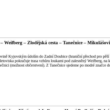
– Weifberg – Zlodějská cesta – Tanečnice – Mikulášov
rovině Kyjovským údolím do Zadní Doubice (hraniční přechod pro pěší a
toviska pokračuje trasa vzhůru loukami pod zalesněný Weifberg, na kte
ečnici (možnost občerstvení). Z Tanečnice sjedeme po modré značce do