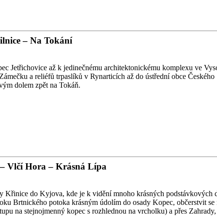
ilnice – Na Tokání
obec Jetřichovice až k jedinečnému architektonickému komplexu ve Vy
 Zámečku a reliéfů trpaslíků v Rynarticích až do ústřední obce Českéh
ovým dolem zpět na Tokáň.
 – Vlčí Hora – Krásná Lípa
říčky Křinice do Kyjova, kde je k vidění mnoho krásných podstávkový
oku Brtnického potoka krásným údolím do osady Kopec, občerstvit se 
upu na stejnojmenný kopec s rozhlednou na vrcholku) a přes Zahrady, k