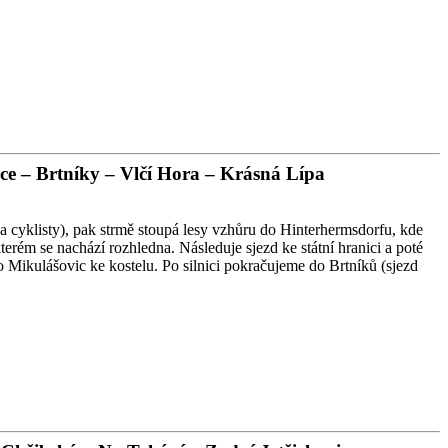
ice – Brtníky – Vlčí Hora – Krásná Lípa
 cyklisty), pak strmě stoupá lesy vzhůru do Hinterhermsdorfu, kde
rém se nachází rozhledna. Následuje sjezd ke státní hranici a poté
 Mikulášovic ke kostelu. Po silnici pokračujeme do Brtníků (sjezd