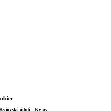
ubice
 Kyjovské údolí – Kyjov