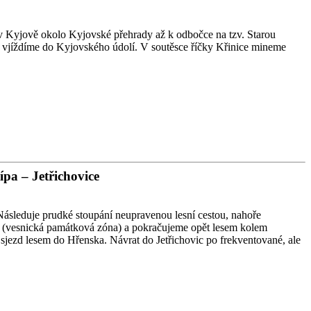
v Kyjově okolo Kyjovské přehrady až k odbočce na tzv. Starou
 vjíždíme do Kyjovského údolí. V soutěsce říčky Křinice mineme
pa – Jetřichovice
Následuje prudké stoupání neupravenou lesní cestou, nahoře
 (vesnická památková zóna) a pokračujeme opět lesem kolem
jezd lesem do Hřenska. Návrat do Jetřichovic po frekventované, ale