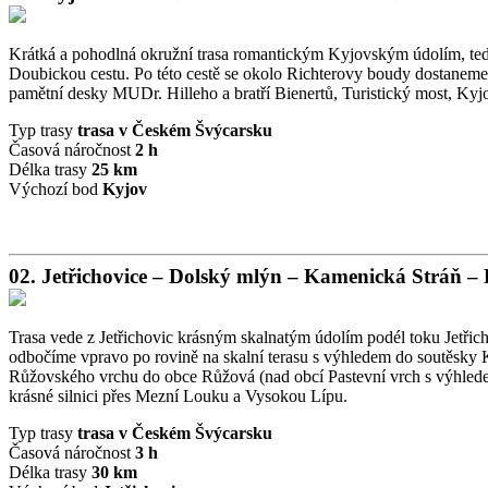
Krátká a pohodlná okružní trasa romantickým Kyjovským údolím, ted
Doubickou cestu. Po této cestě se okolo Richterovy boudy dostanem
pamětní desky MUDr. Hilleho a bratří Bienertů, Turistický most, Ky
Typ trasy
trasa v Českém Švýcarsku
Časová náročnost
2 h
Délka trasy
25 km
Výchozí bod
Kyjov
02. Jetřichovice – Dolský mlýn – Kamenická Stráň –
Trasa vede z Jetřichovic krásným skalnatým údolím podél toku Jetřic
odbočíme vpravo po rovině na skalní terasu s výhledem do soutěsk
Růžovského vrchu do obce Růžová (nad obcí Pastevní vrch s výhledem
krásné silnici přes Mezní Louku a Vysokou Lípu.
Typ trasy
trasa v Českém Švýcarsku
Časová náročnost
3 h
Délka trasy
30 km