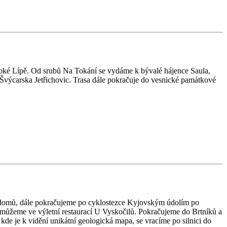
soké Lípě. Od srubů Na Tokání se vydáme k bývalé hájence Saula,
o Švýcarska Jetřichovic. Trasa dále pokračuje do vesnické památkové
ch domů, dále pokračujeme po cyklostezce Kyjovským údolím po
můžeme ve výletní restaurací U Vyskočilů. Pokračujeme do Brtníků a
de je k vidění unikátní geologická mapa, se vracíme po silnici do